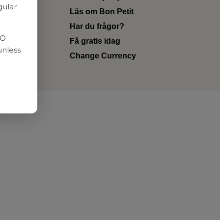
gular
Läs om Bon Petit
Har du frågor?
RO
Få gratis idag
unless
Change Currency