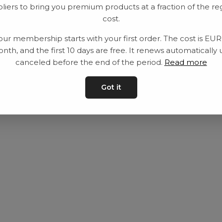
liers to bring you premium products at a fraction of the re
Utrustning
Privat policy
cost.
Category
Villkår
our membership starts with your first order. The cost is EU
Contact
Kontakta oss
nth, and the first 10 days are free. It renews automatically 
canceled before the end of the period.
Read more
Got it