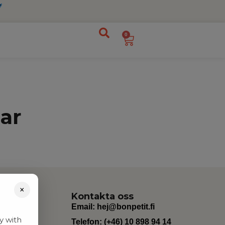
0
ar
×
Kontakta oss
Email:
hej@bonpetit.fi
y with
Telefon: (+46) 10 898 94 14