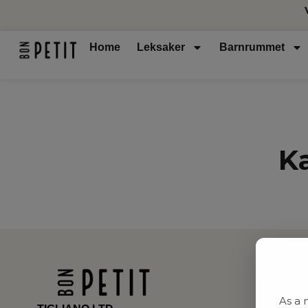
Home
Leksaker
Barnrummet
K
As a 