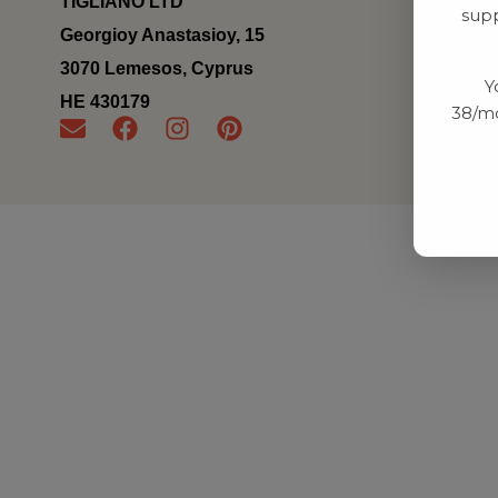
TIGLIANO LTD
supp
Georgioy Anastasioy, 15
3070 Lemesos, Cyprus
Y
ΗΕ 430179
38/mo