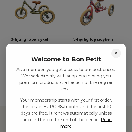
3-hjulig löparcykel i
3-hjulig löparcykel i
metall – Grön
metall – Vintage ros
×
kr
1499,00
–
kr
2438,00
kr
1499,00
–
kr
2438,00
Welcome to Bon Petit
As a member, you get access to our best prices.
Add to basket
Add to basket
We work directly with suppliers to bring you
premium products at a fraction of the regular
cost.
Your membership starts with your first order.
The cost is EURO 38/month, and the first 10
days are free. It renews automatically unless
canceled before the end of the period.
Read
more
Hitta inspiration