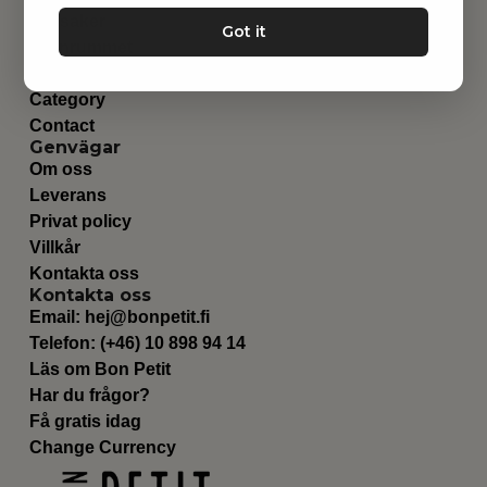
Leksaker
Got it
Barnrummet
Utrustning
Category
Contact
Genvägar
Om oss
Leverans
Privat policy
Villkår
Kontakta oss
Kontakta oss
Email:
hej@bonpetit.fi
Telefon: (+46) 10 898 94 14
Läs om Bon Petit
Har du frågor?
Få gratis idag
Change Currency