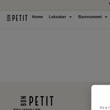
Home
Leksaker
Barnrummet
As a 