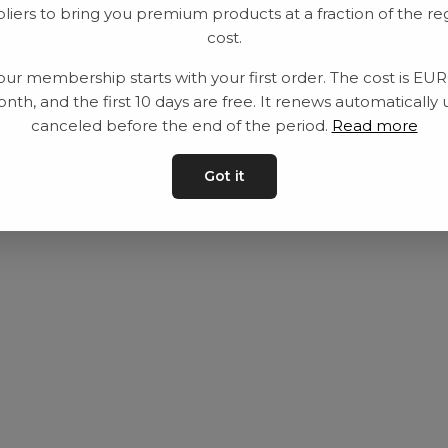
liers to bring you premium products at a fraction of the re
Utrustning
Privat policy
cost.
Category
Villkår
our membership starts with your first order. The cost is EU
Contact
Kontakta oss
nth, and the first 10 days are free. It renews automatically 
canceled before the end of the period.
Read more
Got it