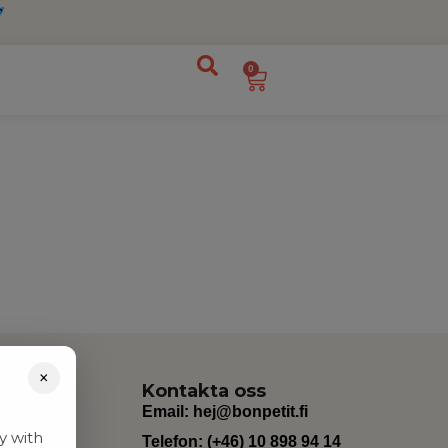
0
×
Kontakta oss
Email:
hej@bonpetit.fi
y with
Telefon: (+46) 10 898 94 14