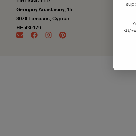
TIGLIANO LTD
supp
Georgioy Anastasioy, 15
3070 Lemesos, Cyprus
Y
ΗΕ 430179
38/mo