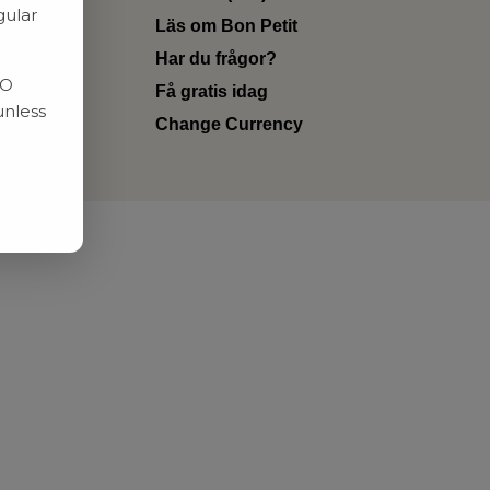
gular
Läs om Bon Petit
Har du frågor?
RO
Få gratis idag
unless
Change Currency