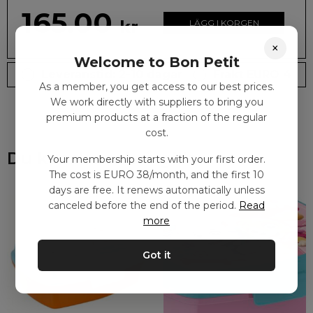
165.00
kr
LÄGG I KORGEN
×
Welcome to Bon Petit
Leveranstid: 2-10 dagar
Frakt EURO 4
As a member, you get access to our best prices.
We work directly with suppliers to bring you
premium products at a fraction of the regular
cost.
Du kanske också gillar
Your membership starts with your first order.
The cost is EURO 38/month, and the first 10
days are free. It renews automatically unless
canceled before the end of the period.
Read
more
Got it