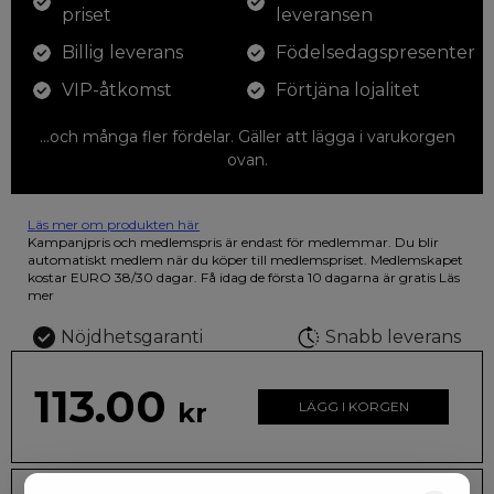
priset
leveransen
Billig leverans
Födelsedagspresenter
VIP-åtkomst
Förtjäna lojalitet
...och många fler fördelar. Gäller att lägga i varukorgen
ovan.
Läs mer om produkten här
12 färgpennor som du kan färglägga dina teckningar med. På
Kampanjpris och medlemspris är endast för medlemmar. Du blir
illustrationen på den vackra askan finns fjärilar i vilda fluorescerande
automatiskt medlem när du köper till medlemspriset. Medlemskapet
färger.
kostar EURO 38/30 dagar. Få idag de första 10 dagarna är gratis
Läs
mer
Nöjdhetsgaranti
Snabb leverans
113.00
kr
LÄGG I KORGEN
Leveranstid: 2-10 dagar
Frakt EURO 4