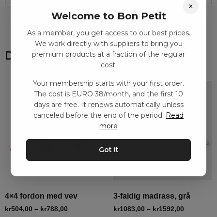
×
Welcome to Bon Petit
As a member, you get access to our best prices.
We work directly with suppliers to bring you
Du kanske också gillar
premium products at a fraction of the regular
cost.
Your membership starts with your first order.
The cost is EURO 38/month, and the first 10
days are free. It renews automatically unless
canceled before the end of the period.
Read
more
Got it
4×4 fordon med vev
3-faldig madrass, grå
kr
504,00
–
kr
788,00
kr
1083,00
–
kr
1592,00