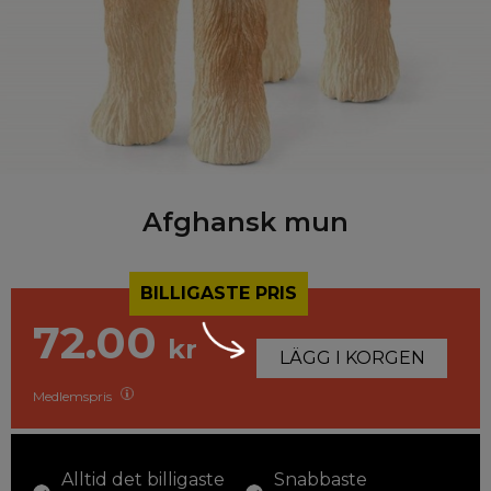
Afghansk mun
BILLIGASTE PRIS
72.00
kr
LÄGG I KORGEN
Medlemspris
Alltid det billigaste
Snabbaste