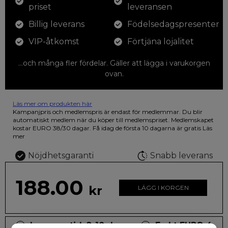
priset
leveransen
Billig leverans
Födelsedagspresenter
VIP-åtkomst
Förtjäna lojalitet
...och många fler fördelar. Gäller att lägga i varukorgen
ovan.
Läs mer om produkten här
12 färgpennor som du kan färglägga dina teckningar med. På
Kampanjpris och medlemspris är endast för medlemmar. Du blir
illustrationen på den vackra askan finns fjärilar i vilda fluorescerande
automatiskt medlem när du köper till medlemspriset. Medlemskapet
färger.
kostar EURO 38/30 dagar. Få idag de första 10 dagarna är gratis
Läs
mer
Nöjdhetsgaranti
Snabb leverans
188.00
kr
LÄGG I KORGEN
Leveranstid: 2-10 dagar
Frakt EURO 4