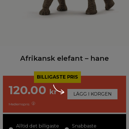
Afrikansk elefant – hane
BILLIGASTE PRIS
120.00
kr
LÄGG I KORGEN
Medlemspris
Alltid det billigaste
Snabbaste