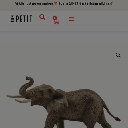
Vi kör just nu en majrea
Spara 20-93% på nästan allting
0