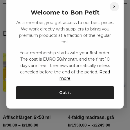
×
Welcome to Bon Petit
As a member, you get access to our best prices.
We work directly with suppliers to bring you
Du kanske också gillar
premium products at a fraction of the regular
cost.
Your membership starts with your first order.
The cost is EURO 38/month, and the first 10
days are free. It renews automatically unless
canceled before the end of the period.
Read
more
Got it
Affischfärger, 6×50 ml
4-faldig madrass, grå
kr
90,00
–
kr
188,00
kr
1530,00
–
kr
2249,00