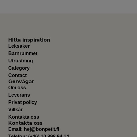
Hitta inspiration
Leksaker
Barnrummet
Utrustning
Category
Contact
Genvägar
Om oss
Leverans
Privat policy
Villkår
Kontakta oss
Kontakta oss
Email:
hej@bonpetit.fi
Telefon: (+46) 10 898 94 14