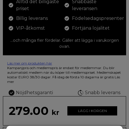
Alltid det billigaste
Snabbaste
priset
leveransen
Billig leverans
Födelsedagspresenter
VIP-åtkomst
Förtjäna lojalitet
...och många fler fördelar. Gäller att lägga i varukorgen
ovan.
Läs mer om produkten här
12 färgpennor som du kan färglägga dina teckningar med. På
Kampanjpris och medlemspris är endast för medlemmar. Du blir
illustrationen på den vackra askan finns fjärilar i vilda fluorescerande
automatiskt medlem när du köper till medlemspriset. Medlemskapet
färger.
kostar EURO 38/30 dagar. Få idag de första 10 dagarna är gratis
Läs
mer
Nöjdhetsgaranti
Snabb leverans
279.00
kr
LÄGG I KORGEN