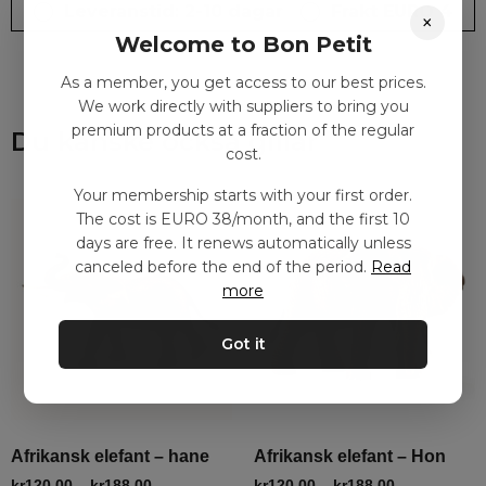
Leveranstid: 2-10 dagar
Frakt EURO 4
×
Welcome to Bon Petit
As a member, you get access to our best prices.
We work directly with suppliers to bring you
premium products at a fraction of the regular
Du kanske också gillar
cost.
Your membership starts with your first order.
The cost is EURO 38/month, and the first 10
days are free. It renews automatically unless
canceled before the end of the period.
Read
more
Got it
Afrikansk elefant – hane
Afrikansk elefant – Hon
kr
120,00
–
kr
188,00
kr
120,00
–
kr
188,00