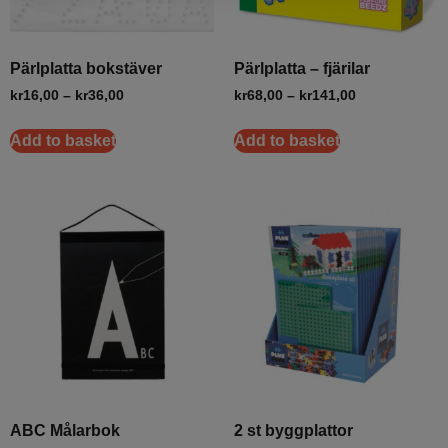
Pärlplatta bokstäver
Pärlplatta – fjärilar
kr
16,00
–
kr
36,00
kr
68,00
–
kr
141,00
Add to basket
Add to basket
ABC Målarbok
2 st byggplattor