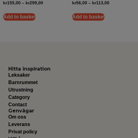
kr
155,00
–
kr
299,00
kr
56,00
–
kr
113,00
Add to basket
Add to basket
Hitta inspiration
Leksaker
Barnrummet
Utrustning
Category
Contact
Genvägar
Om oss
Leverans
Privat policy