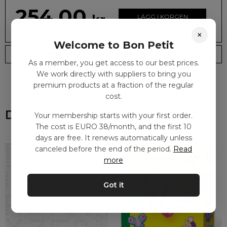
254.00
kr
LÄGG I KORGEN
×
Welcome to Bon Petit
Leveranstid: 2-10 dagar
Frakt EURO 4
As a member, you get access to our best prices.
We work directly with suppliers to bring you
premium products at a fraction of the regular
cost.
Du kanske också gillar
Your membership starts with your first order.
The cost is EURO 38/month, and the first 10
days are free. It renews automatically unless
canceled before the end of the period.
Read
more
Got it