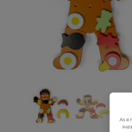
As a 
supp