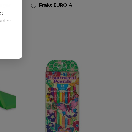
dagar
Frakt EURO 4
RO
unless