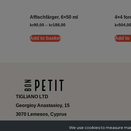
Affischfärger, 6×50 ml
4×4 fo
kr
90,00
–
kr
188,00
kr
504,0
Add to basket
Add to
TIGLIANO LTD
Georgioy Anastasioy, 15
3070 Lemesos, Cyprus
ΗΕ 430179
We use cookies to measure marke