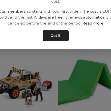
cost.
Leveranstid: 2-10 
our membership starts with your first order. The cost is EU
nth, and the first 10 days are free. It renews automatically 
canceled before the end of the period.
Read more
ar
Got it