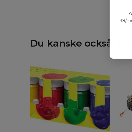
Y
38/mo
Du kanske också gill