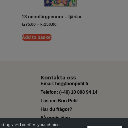
13 neonfärgpennor – fjärilar
kr
75,00
–
kr
150,00
Add to basket
Kontakta oss
Email:
hej@bonpetit.fi
Telefon: (+46) 10 898 94 14
Läs om Bon Petit
Har du frågor?
Få gratis idag
ettings and confirm your choice.
Change Currency