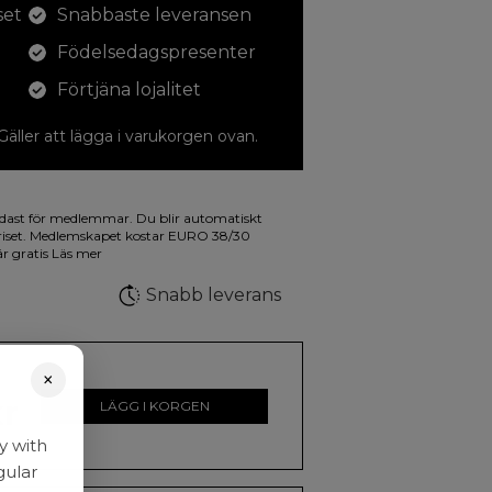
set
Snabbaste leveransen
Födelsedagspresenter
Förtjäna lojalitet
 Gäller att lägga i varukorgen ovan.
dina teckningar med. På illustrationen på
dast för medlemmar. Du blir automatiskt
a fluorescerande färger.
riset. Medlemskapet kostar EURO 38/30
är gratis
Läs mer
Snabb leverans
×
kr
LÄGG I KORGEN
y with
gular