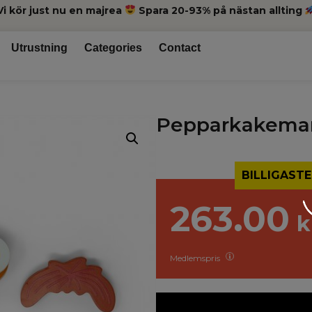
Vi kör just nu en majrea
Spara 20-93% på nästan allting
Utrustning
Categories
Contact
Pepparkakema
BILLIGASTE
263.00
k
Medlemspris