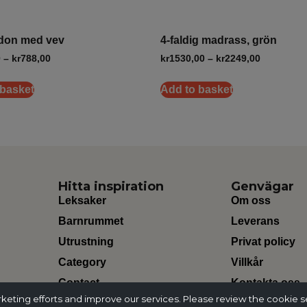
rdon med vev
4-faldig madrass, grön
0
–
kr
788,00
kr
1530,00
–
kr
2249,00
 basket
Add to basket
Hitta inspiration
Genvägar
Leksaker
Om oss
Barnrummet
Leverans
Utrustning
Privat policy
Category
Villkår
Contact
Kontakta oss
ting efforts and improve our services. Please review the cookie s