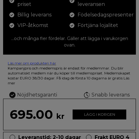
priset
leveransen
Billig leverans
Födelsedagspresenter
VIP-åtkomst
Förtjäna lojalitet
...och många fler fördelar. Gäller att lägga i varukorgen
ovan.
Läs mer om produkten här
12 färgpennor som du kan färglägga dina teckningar med. På
Kampanjpris och medlemspris är endast för medlemmar. Du blir
illustrationen på den vackra askan finns fjärilar i vilda fluorescerande
automatiskt medlem när du köper till medlemspriset. Medlemskapet
färger.
kostar EURO 38/30 dagar. Få idag de första 10 dagarna är gratis
Läs
mer
Nöjdhetsgaranti
Snabb leverans
695.00
kr
LÄGG I KORGEN
Leveranstid: 2-10 dagar
Frakt EURO 4