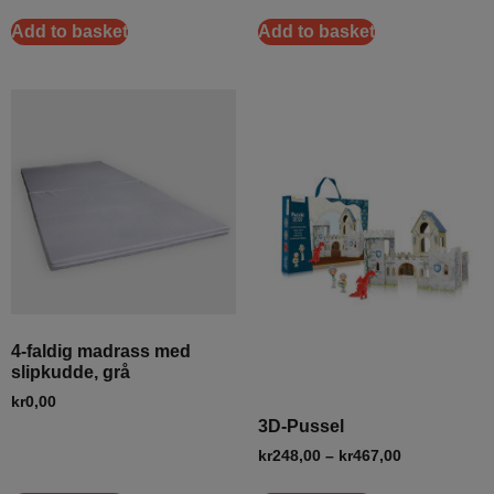
Add to basket
Add to basket
4-faldig madrass med
slipkudde, grå
kr
0,00
3D-Pussel
kr
248,00
–
kr
467,00