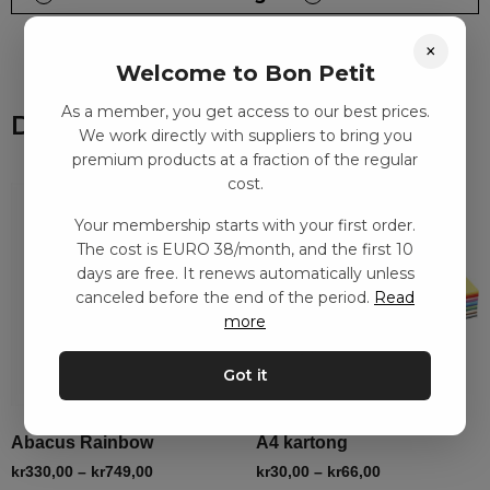
×
Welcome to Bon Petit
As a member, you get access to our best prices.
Du kanske också gillar
We work directly with suppliers to bring you
premium products at a fraction of the regular
cost.
Your membership starts with your first order.
The cost is EURO 38/month, and the first 10
days are free. It renews automatically unless
canceled before the end of the period.
Read
more
Got it
Abacus Rainbow
A4 kartong
kr
330,00
–
kr
749,00
kr
30,00
–
kr
66,00