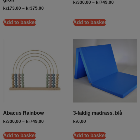
kr
330,00
–
kr
749,00
kr
173,00
–
kr
375,00
Add to basket
Add to basket
Abacus Rainbow
3-faldig madrass, blå
kr
330,00
–
kr
749,00
kr
0,00
Add to basket
Add to basket