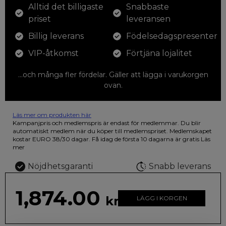
Alltid det billigaste
Snabbaste
priset
leveransen
Billig leverans
Födelsedagspresenter
VIP-åtkomst
Förtjäna lojalitet
...och många fler fördelar. Gäller att lägga i varukorgen
ovan.
Läs mer om produkten här
12 färgpennor som du kan färglägga dina teckningar med. På
Kampanjpris och medlemspris är endast för medlemmar. Du blir
illustrationen på den vackra askan finns fjärilar i vilda fluorescerande
automatiskt medlem när du köper till medlemspriset. Medlemskapet
färger.
kostar EURO 38/30 dagar. Få idag de första 10 dagarna är gratis
Läs
mer
Nöjdhetsgaranti
Snabb leverans
1,874.00
kr
LÄGG I KORGEN