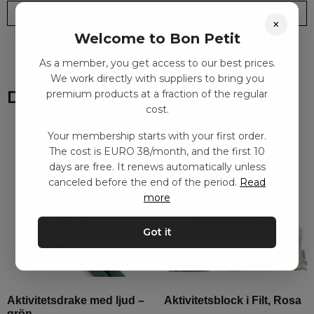
Leveranstid: 2-10 dagar
Frakt EURO 4
×
Welcome to Bon Petit
As a member, you get access to our best prices.
We work directly with suppliers to bring you
Du kanske också gillar
premium products at a fraction of the regular
cost.
Your membership starts with your first order.
The cost is EURO 38/month, and the first 10
days are free. It renews automatically unless
canceled before the end of the period.
Read
more
Got it
Aktivitetsdrake med ljud –
Aktivitetsblock i Filt, Rosa
grön