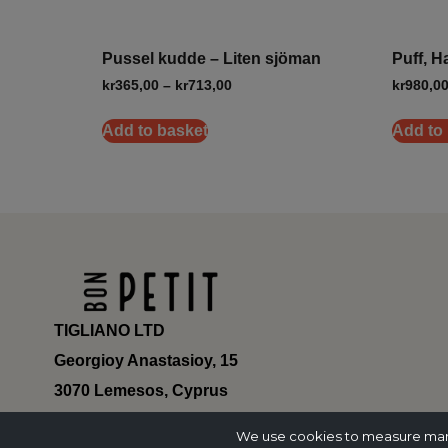
Pussel kudde – Liten sjöman
Puff, H
kr
365,00
–
kr
713,00
kr
980,0
Add to basket
Add to
TIGLIANO LTD
Georgioy Anastasioy, 15
3070 Lemesos, Cyprus
ΗΕ 430179
We use cookies to measure marke