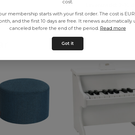
cost.
Leveranstid: 2-10 
our membership starts with your first order. The cost is EU
nth, and the first 10 days are free. It renews automatically 
canceled before the end of the period.
Read more
ar
Got it