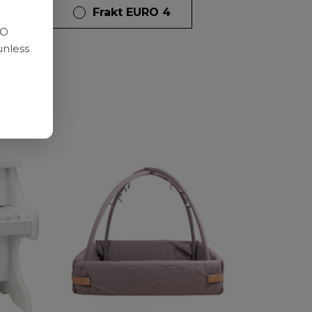
dagar
Frakt EURO 4
RO
unless