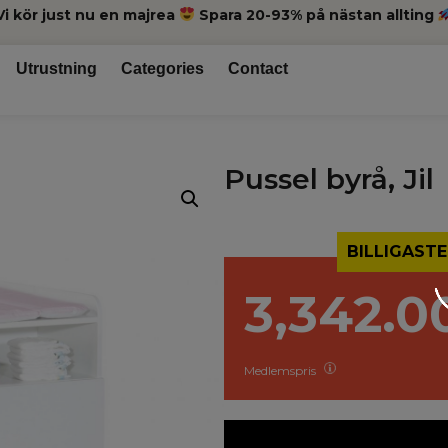
Vi kör just nu en majrea
Spara 20-93% på nästan allting
Utrustning
Categories
Contact
Pussel byrå, Jil
BILLIGASTE
3,342.0
Medlemspris