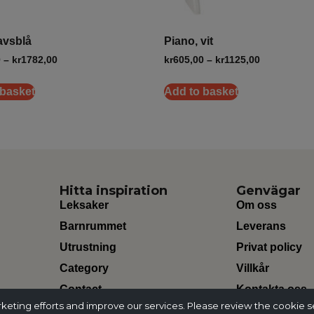
avsblå
Piano, vit
0
–
kr
1782,00
kr
605,00
–
kr
1125,00
 basket
Add to basket
Hitta inspiration
Genvägar
Leksaker
Om oss
Barnrummet
Leverans
Utrustning
Privat policy
Category
Villkår
Contact
Kontakta oss
ting efforts and improve our services. Please review the cookie s