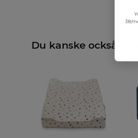
Y
38/mo
Du kanske också gill