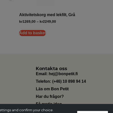
Aktivitetskorg med lekfilt, Grå
kr
1269,00
–
kr
2249,00
Add to basket
Kontakta oss
Email:
hej@bonpetit.fi
Telefon: (+46) 10 898 94 14
Läs om Bon Petit
Har du frågor?
Få gratis idag
ettings and confirm your choice.
Change Currency