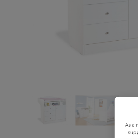
As a 
supp