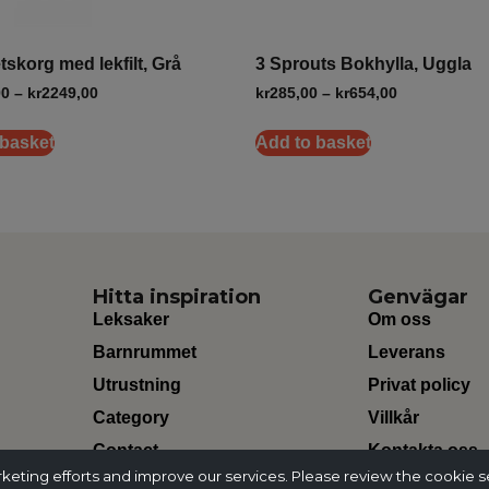
etskorg med lekfilt, Grå
3 Sprouts Bokhylla, Uggla
00
–
kr
2249,00
kr
285,00
–
kr
654,00
 basket
Add to basket
Hitta inspiration
Genvägar
Leksaker
Om oss
Barnrummet
Leverans
Utrustning
Privat policy
Category
Villkår
Contact
Kontakta oss
ting efforts and improve our services. Please review the cookie s