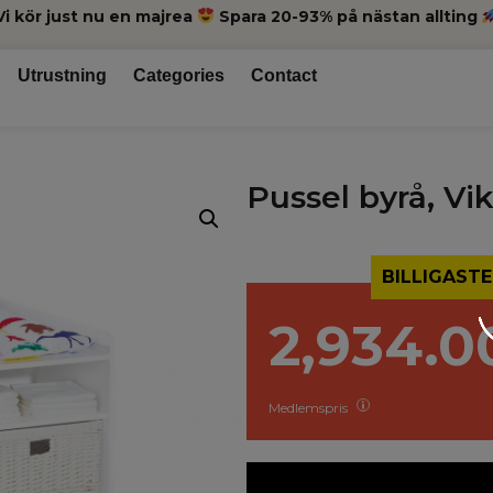
Vi kör just nu en majrea
Spara 20-93% på nästan allting
Utrustning
Categories
Contact
Pussel byrå, Vik
BILLIGASTE
2,934.0
Medlemspris