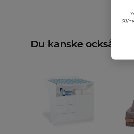
Y
38/mo
Du kanske också gill