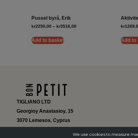
Pussel byrå, Erik
Aktivit
kr
2250,00
–
kr
3516,00
kr
1269,
Add to basket
Add to
TIGLIANO LTD
Georgioy Anastasioy, 15
3070 Lemesos, Cyprus
ΗΕ 430179
We use cookies to measure marke