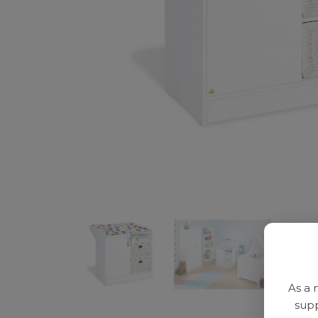
As a 
supp