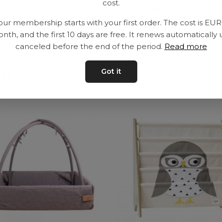
cost.
Leveranstid: 2-10 
our membership starts with your first order. The cost is EU
nth, and the first 10 days are free. It renews automatically 
canceled before the end of the period.
Read more
ar
Got it