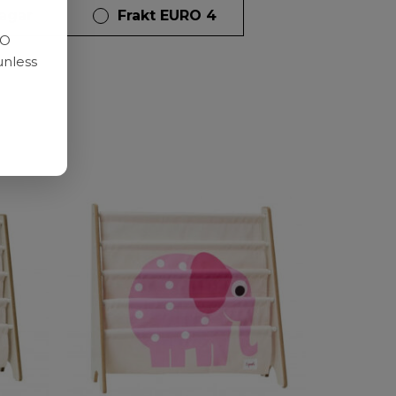
dagar
Frakt EURO 4
RO
unless