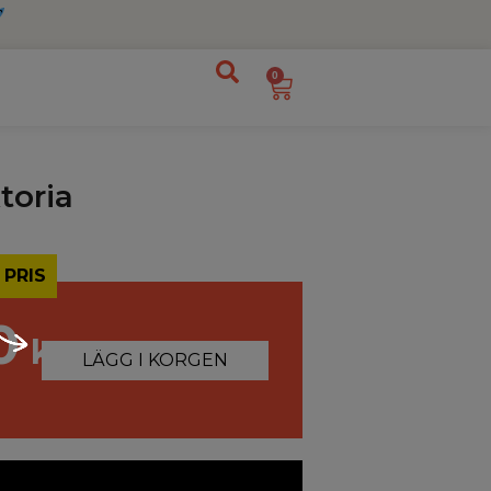
0
toria
 PRIS
0
kr
LÄGG I KORGEN