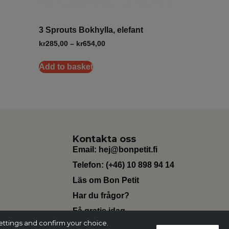
3 Sprouts Bokhylla, elefant
kr
285,00
–
kr
654,00
Add to basket
Kontakta oss
Email:
hej@bonpetit.fi
Telefon: (+46) 10 898 94 14
Läs om Bon Petit
Har du frågor?
Få gratis idag
ettings and confirm your choice.
Change Currency