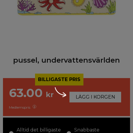
pussel, undervattensvärlden
BILLIGASTE PRIS
63.00
kr
LÄGG I KORGEN
Medlemspris
Alltid det billigaste
Snabbaste