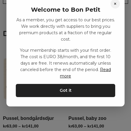
×
Welcome to Bon Petit
As a member, you get access to our best prices.
We work directly with suppliers to bring you
Du kanske också gillar
premium products at a fraction of the regular
cost.
Your membership starts with your first order.
The cost is EURO 38/month, and the first 10
days are free. It renews automatically unless
canceled before the end of the period.
Read
more
Got it
Pussel, bondgårdsdjur
Pussel, baby zoo
kr
63,00
–
kr
141,00
kr
63,00
–
kr
141,00