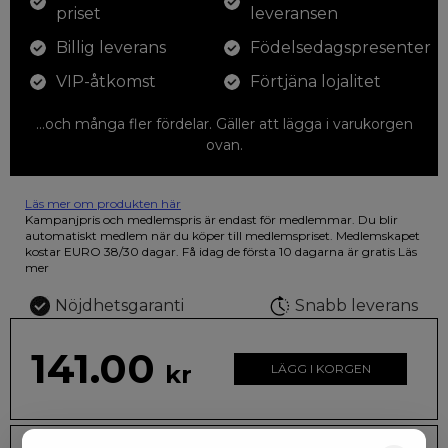
priset
leveransen
Billig leverans
Födelsedagspresenter
VIP-åtkomst
Förtjäna lojalitet
...och många fler fördelar. Gäller att lägga i varukorgen
ovan.
Läs mer om produkten här
12 färgpennor som du kan färglägga dina teckningar med. På
Kampanjpris och medlemspris är endast för medlemmar. Du blir
illustrationen på den vackra askan finns fjärilar i vilda fluorescerande
automatiskt medlem när du köper till medlemspriset. Medlemskapet
färger.
kostar EURO 38/30 dagar. Få idag de första 10 dagarna är gratis
Läs
mer
Nöjdhetsgaranti
Snabb leverans
141.00
kr
LÄGG I KORGEN
Leveranstid: 2-10 dagar
Frakt EURO 4