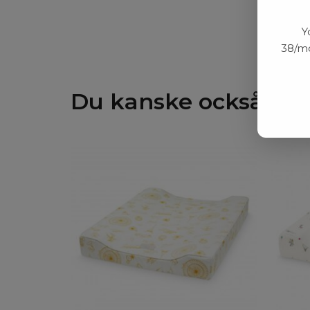
Y
38/mo
Du kanske också gill