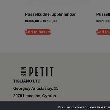
Pusselkudde, uppfinningar
Pussel
kr
456,00
–
kr
711,00
kr
456,0
Add to basket
Add to
TIGLIANO LTD
Georgioy Anastasioy, 15
3070 Lemesos, Cyprus
ΗΕ 430179
We use cookies to measure marke