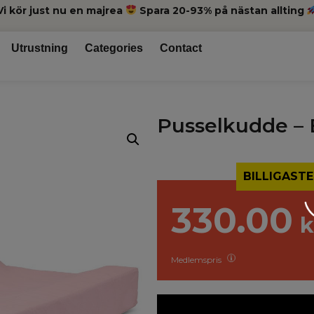
Vi kör just nu en majrea
Spara 20-93% på nästan allting
Utrustning
Categories
Contact
Pusselkudde – 
BILLIGASTE
330.00
k
Medlemspris