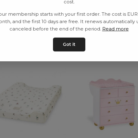
cost.
Leveranstid: 2-10 
our membership starts with your first order. The cost is EU
nth, and the first 10 days are free. It renews automatically 
canceled before the end of the period.
Read more
ar
Got it