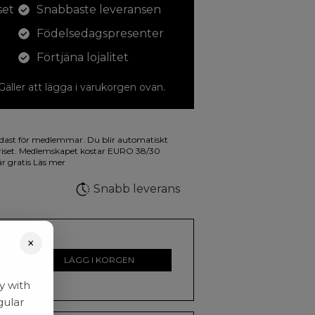
set
Snabbaste leveransen
Födelsedagspresenter
Förtjäna lojalitet
 Gäller att lägga i varukorgen ovan.
dina teckningar med. På illustrationen på
dast för medlemmar. Du blir automatiskt
a fluorescerande färger.
riset. Medlemskapet kostar EURO 38/30
är gratis
Läs mer
Snabb leverans
×
r
LÄGG I KORGEN
y with
gular