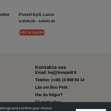
oline
Pussel byrå, Laura
kr
3546,00
–
kr
5541,00
Add to basket
Kontakta oss
Email:
hej@bonpetit.fi
Telefon: (+46) 10 898 94 14
Läs om Bon Petit
Har du frågor?
Få gratis idag
ettings and confirm your choice.
Change Currency