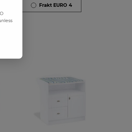
dagar
Frakt EURO 4
RO
unless