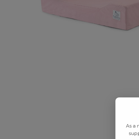
As a 
supp