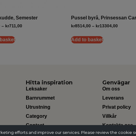
kudde, Semester
Pussel byrå, Prinsessan Car
0
–
kr
711,00
kr
8514,00
–
kr
13304,00
 basket
Add to basket
Hitta inspiration
Genvägar
Leksaker
Om oss
Barnrummet
Leverans
Utrustning
Privat policy
Category
Villkår
Contact
Kontakta oss
ting efforts and improve our services. Please review the cookie s