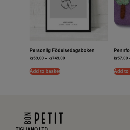
Personlig Födelsedagsboken
Pennfor
kr
59,00
–
kr
749,00
kr
57,00
Add to basket
Add to
TIGLIANO LTD