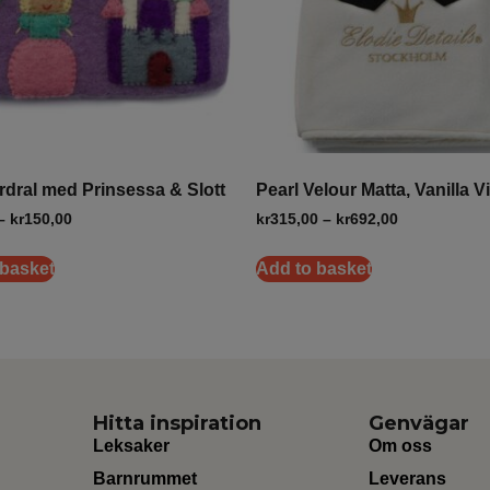
dral med Prinsessa & Slott
Pearl Velour Matta, Vanilla Vi
–
kr
150,00
kr
315,00
–
kr
692,00
 basket
Add to basket
Hitta inspiration
Genvägar
Leksaker
Om oss
Barnrummet
Leverans