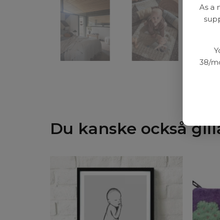
As a 
supp
Y
38/mo
Du kanske också gill