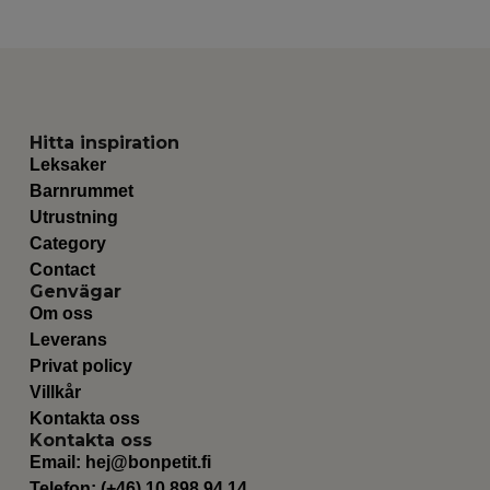
Hitta inspiration
Leksaker
Barnrummet
Utrustning
Category
Contact
Genvägar
Om oss
Leverans
Privat policy
Villkår
Kontakta oss
Kontakta oss
Email:
hej@bonpetit.fi
Telefon: (+46) 10 898 94 14