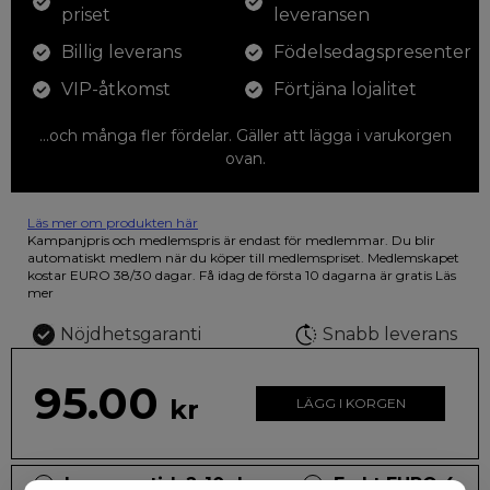
priset
leveransen
Billig leverans
Födelsedagspresenter
VIP-åtkomst
Förtjäna lojalitet
...och många fler fördelar. Gäller att lägga i varukorgen
ovan.
Läs mer om produkten här
12 färgpennor som du kan färglägga dina teckningar med. På
Kampanjpris och medlemspris är endast för medlemmar. Du blir
illustrationen på den vackra askan finns fjärilar i vilda fluorescerande
automatiskt medlem när du köper till medlemspriset. Medlemskapet
färger.
kostar EURO 38/30 dagar. Få idag de första 10 dagarna är gratis
Läs
mer
Nöjdhetsgaranti
Snabb leverans
95.00
kr
LÄGG I KORGEN
Leveranstid: 2-10 dagar
Frakt EURO 4