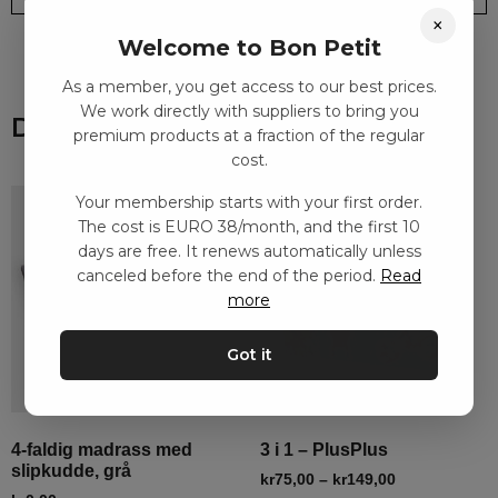
×
Welcome to Bon Petit
As a member, you get access to our best prices.
We work directly with suppliers to bring you
Du kanske också gillar
premium products at a fraction of the regular
cost.
Your membership starts with your first order.
The cost is EURO 38/month, and the first 10
days are free. It renews automatically unless
canceled before the end of the period.
Read
more
Got it
4-faldig madrass med
3 i 1 – PlusPlus
slipkudde, grå
kr
75,00
–
kr
149,00