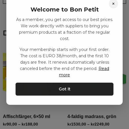
×
Welcome to Bon Petit
As a member, you get access to our best prices.
We work directly with suppliers to bring you
Du kanske också gillar
premium products at a fraction of the regular
cost.
Your membership starts with your first order.
The cost is EURO 38/month, and the first 10
days are free. It renews automatically unless
canceled before the end of the period.
Read
more
Got it
Affischfärger, 6×50 ml
4-faldig madrass, grön
kr
90,00
–
kr
188,00
kr
1530,00
–
kr
2249,00