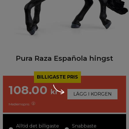
Pura Raza Española hingst
BILLIGASTE PRIS
108.00
kr
LÄGG I KORGEN
Medlemspris
Alltid det billigaste
Snabbaste