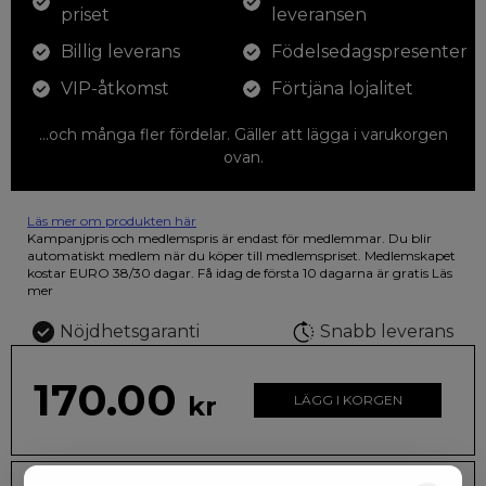
priset
leveransen
Billig leverans
Födelsedagspresenter
VIP-åtkomst
Förtjäna lojalitet
...och många fler fördelar. Gäller att lägga i varukorgen
ovan.
Läs mer om produkten här
12 färgpennor som du kan färglägga dina teckningar med. På
Kampanjpris och medlemspris är endast för medlemmar. Du blir
illustrationen på den vackra askan finns fjärilar i vilda fluorescerande
automatiskt medlem när du köper till medlemspriset. Medlemskapet
färger.
kostar EURO 38/30 dagar. Få idag de första 10 dagarna är gratis
Läs
mer
Nöjdhetsgaranti
Snabb leverans
170.00
kr
LÄGG I KORGEN
Leveranstid: 2-10 dagar
Frakt EURO 4