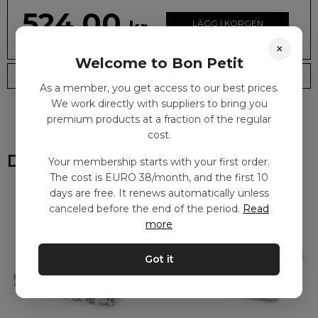
524.00
kr
LÄGG I KORGEN
×
Welcome to Bon Petit
Leveranstid: 2-10 dagar
Frakt EURO 4
As a member, you get access to our best prices.
We work directly with suppliers to bring you
premium products at a fraction of the regular
cost.
Du kanske också gillar
Your membership starts with your first order.
The cost is EURO 38/month, and the first 10
days are free. It renews automatically unless
canceled before the end of the period.
Read
more
Got it